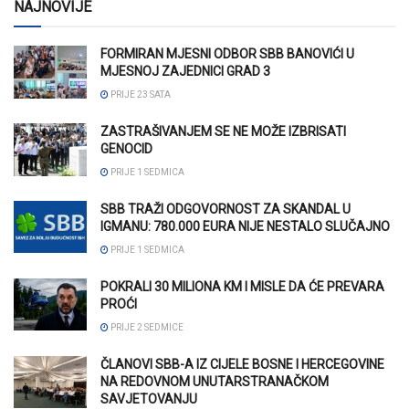
NAJNOVIJE
FORMIRAN MJESNI ODBOR SBB BANOVIĆI U
MJESNOJ ZAJEDNICI GRAD 3
PRIJE 23 SATA
ZASTRAŠIVANJEM SE NE MOŽE IZBRISATI
GENOCID
PRIJE 1 SEDMICA
SBB TRAŽI ODGOVORNOST ZA SKANDAL U
IGMANU: 780.000 EURA NIJE NESTALO SLUČAJNO
PRIJE 1 SEDMICA
POKRALI 30 MILIONA KM I MISLE DA ĆE PREVARA
PROĆI
PRIJE 2 SEDMICE
ČLANOVI SBB-A IZ CIJELE BOSNE I HERCEGOVINE
NA REDOVNOM UNUTARSTRANAČKOM
SAVJETOVANJU