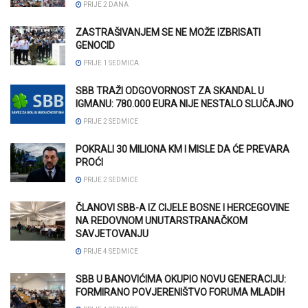
PRIJE 2 DANA
ZASTRAŠIVANJEM SE NE MOŽE IZBRISATI
GENOCID
PRIJE 1 SEDMICA
SBB TRAŽI ODGOVORNOST ZA SKANDAL U
IGMANU: 780.000 EURA NIJE NESTALO SLUČAJNO
PRIJE 2 SEDMICE
POKRALI 30 MILIONA KM I MISLE DA ĆE PREVARA
PROĆI
PRIJE 2 SEDMICE
ČLANOVI SBB-A IZ CIJELE BOSNE I HERCEGOVINE
NA REDOVNOM UNUTARSTRANAČKOM
SAVJETOVANJU
PRIJE 4 SEDMICE
SBB U BANOVIĆIMA OKUPIO NOVU GENERACIJU:
FORMIRANO POVJERENIŠTVO FORUMA MLADIH