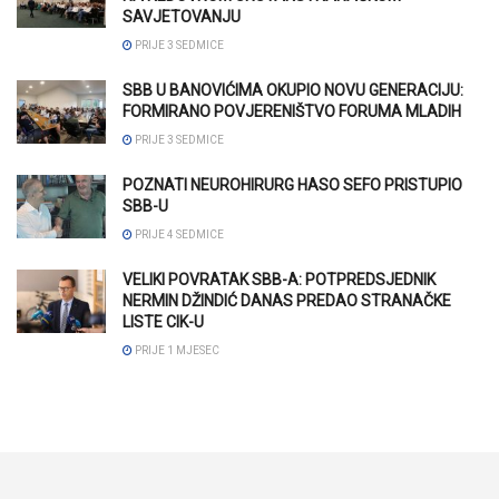
SAVJETOVANJU
PRIJE 3 SEDMICE
SBB U BANOVIĆIMA OKUPIO NOVU GENERACIJU:
FORMIRANO POVJERENIŠTVO FORUMA MLADIH
PRIJE 3 SEDMICE
POZNATI NEUROHIRURG HASO SEFO PRISTUPIO
SBB-U
PRIJE 4 SEDMICE
VELIKI POVRATAK SBB-A: POTPREDSJEDNIK
NERMIN DŽINDIĆ DANAS PREDAO STRANAČKE
LISTE CIK-U
PRIJE 1 MJESEC