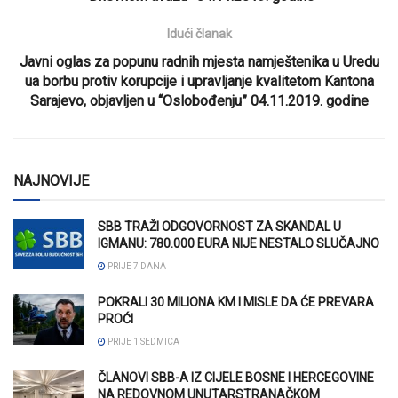
Idući članak
Javni oglas za popunu radnih mjesta namještenika u Uredu
ua borbu protiv korupcije i upravljanje kvalitetom Kantona
Sarajevo, objavljen u “Oslobođenju” 04.11.2019. godine
NAJNOVIJE
SBB TRAŽI ODGOVORNOST ZA SKANDAL U
IGMANU: 780.000 EURA NIJE NESTALO SLUČAJNO
PRIJE 7 DANA
POKRALI 30 MILIONA KM I MISLE DA ĆE PREVARA
PROĆI
PRIJE 1 SEDMICA
ČLANOVI SBB-A IZ CIJELE BOSNE I HERCEGOVINE
NA REDOVNOM UNUTARSTRANAČKOM