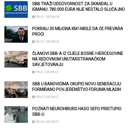
SBB TRAŽI ODGOVORNOST ZA SKANDAL U
IGMANU: 780.000 EURA NIJE NESTALO SLUČAJNO
PRIJE 1 SEDMICA
POKRALI 30 MILIONA KM I MISLE DA ĆE PREVARA
PROĆI
PRIJE 1 SEDMICA
ČLANOVI SBB-A IZ CIJELE BOSNE I HERCEGOVINE
NA REDOVNOM UNUTARSTRANAČKOM
SAVJETOVANJU
PRIJE 3 SEDMICE
SBB U BANOVIĆIMA OKUPIO NOVU GENERACIJU:
FORMIRANO POVJERENIŠTVO FORUMA MLADIH
PRIJE 3 SEDMICE
POZNATI NEUROHIRURG HASO SEFO PRISTUPIO
SBB-U
PRIJE 4 SEDMICE