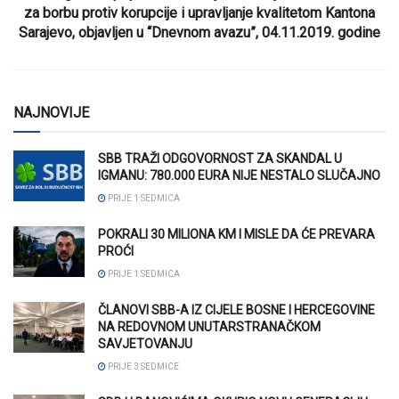
za borbu protiv korupcije i upravljanje kvalitetom Kantona
Sarajevo, objavljen u “Dnevnom avazu”, 04.11.2019. godine
NAJNOVIJE
SBB TRAŽI ODGOVORNOST ZA SKANDAL U
IGMANU: 780.000 EURA NIJE NESTALO SLUČAJNO
PRIJE 1 SEDMICA
POKRALI 30 MILIONA KM I MISLE DA ĆE PREVARA
PROĆI
PRIJE 1 SEDMICA
ČLANOVI SBB-A IZ CIJELE BOSNE I HERCEGOVINE
NA REDOVNOM UNUTARSTRANAČKOM
SAVJETOVANJU
PRIJE 3 SEDMICE