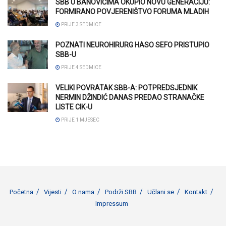
SBB U BANOVIĆIMA OKUPIO NOVU GENERACIJU:
FORMIRANO POVJERENIŠTVO FORUMA MLADIH
PRIJE 3 SEDMICE
POZNATI NEUROHIRURG HASO SEFO PRISTUPIO
SBB-U
PRIJE 4 SEDMICE
VELIKI POVRATAK SBB-A: POTPREDSJEDNIK
NERMIN DŽINDIĆ DANAS PREDAO STRANAČKE
LISTE CIK-U
PRIJE 1 MJESEC
Početna
Vijesti
O nama
Podrži SBB
Učlani se
Kontakt
Impressum