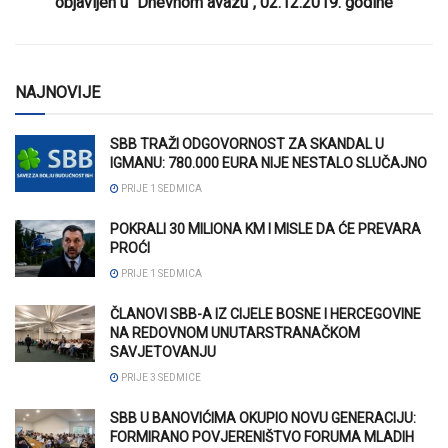
objavljen u “Dnevnom avazu“, 02.12.2019. godine
NAJNOVIJE
SBB TRAŽI ODGOVORNOST ZA SKANDAL U
IGMANU: 780.000 EURA NIJE NESTALO SLUČAJNO
PRIJE 1 SEDMICA
POKRALI 30 MILIONA KM I MISLE DA ĆE PREVARA
PROĆI
PRIJE 1 SEDMICA
ČLANOVI SBB-A IZ CIJELE BOSNE I HERCEGOVINE
NA REDOVNOM UNUTARSTRANAČKOM
SAVJETOVANJU
PRIJE 3 SEDMICE
SBB U BANOVIĆIMA OKUPIO NOVU GENERACIJU:
FORMIRANO POVJERENIŠTVO FORUMA MLADIH