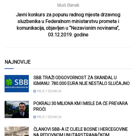
Idući članak
Javni konkurs za popunu radnog mjesta drzavnog
sluzbenika u Federalnom ministarstvu prometa i
komunikacija, objavljen u “Nezavisnim novinama“,
03.12.2019. godine
NAJNOVIJE
SBB TRAŽI ODGOVORNOST ZA SKANDAL U
IGMANU: 780.000 EURA NIJE NESTALO SLUČAJNO
PRIJE 1 SEDMICA
POKRALI 30 MILIONA KM I MISLE DA ĆE PREVARA
PROĆI
PRIJE 1 SEDMICA
ČLANOVI SBB-A IZ CIJELE BOSNE I HERCEGOVINE
NA REDOVNOM UNUTARSTRANAČKOM