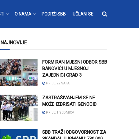
TI
O NAMA
PODRŽI SBB
UČLANI SE
NAJNOVIJE
FORMIRAN MJESNI ODBOR SBB
BANOVIĆI U MJESNOJ
ZAJEDNICI GRAD 3
PRIJE 22 SATA
ZASTRAŠIVANJEM SE NE
MOŽE IZBRISATI GENOCID
PRIJE 1 SEDMICA
SBB TRAŽI ODGOVORNOST ZA
SKANDAL U IGMANU: 780.000