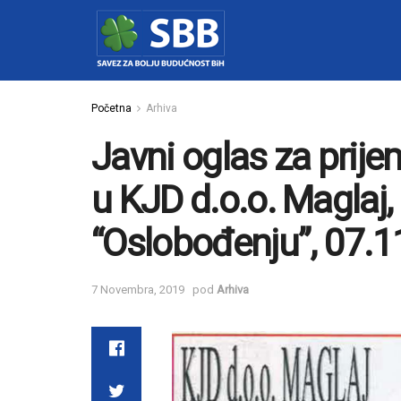
Početna
Arhiva
Javni oglas za prije
u KJD d.o.o. Maglaj,
“Oslobođenju”, 07.1
7 Novembra, 2019
pod
Arhiva