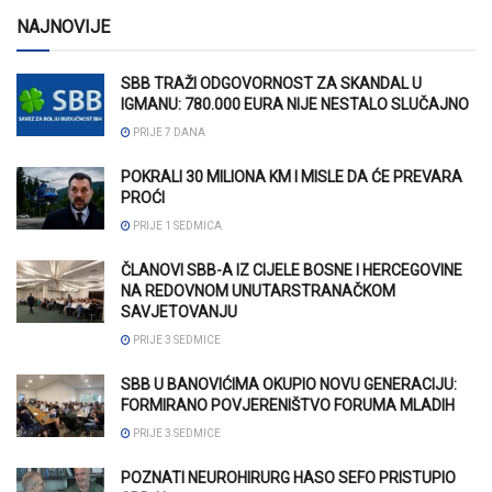
NAJNOVIJE
SBB TRAŽI ODGOVORNOST ZA SKANDAL U
IGMANU: 780.000 EURA NIJE NESTALO SLUČAJNO
PRIJE 7 DANA
POKRALI 30 MILIONA KM I MISLE DA ĆE PREVARA
PROĆI
PRIJE 1 SEDMICA
ČLANOVI SBB-A IZ CIJELE BOSNE I HERCEGOVINE
NA REDOVNOM UNUTARSTRANAČKOM
SAVJETOVANJU
PRIJE 3 SEDMICE
SBB U BANOVIĆIMA OKUPIO NOVU GENERACIJU:
FORMIRANO POVJERENIŠTVO FORUMA MLADIH
PRIJE 3 SEDMICE
POZNATI NEUROHIRURG HASO SEFO PRISTUPIO