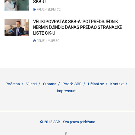
SBB-U
PRIJE 4 SEDMICE
VELIKI POVRATAK SBB-A: POTPREDSJEDNIK
NERMIN DŽINDIĆ DANAS PREDAO STRANAČKE
LISTE CIK-U
PRIJE 1 MJESEC
Početna
Vijesti
O nama
Podrži SBB
Učlani se
Kontakt
Impressum
© 2018 SBB - Sva prava pridržana