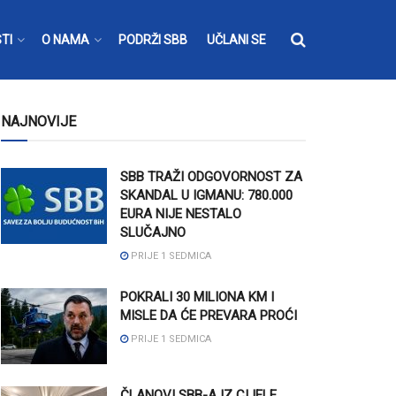
TI
O NAMA
PODRŽI SBB
UČLANI SE
NAJNOVIJE
SBB TRAŽI ODGOVORNOST ZA
SKANDAL U IGMANU: 780.000
EURA NIJE NESTALO
SLUČAJNO
PRIJE 1 SEDMICA
POKRALI 30 MILIONA KM I
MISLE DA ĆE PREVARA PROĆI
PRIJE 1 SEDMICA
ČLANOVI SBB-A IZ CIJELE