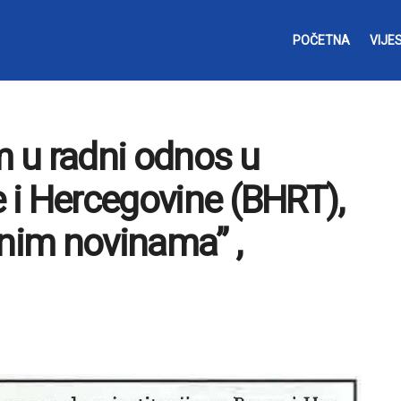
POČETNA
VIJES
m u radni odnos u
e i Hercegovine (BHRT),
snim novinama” ,