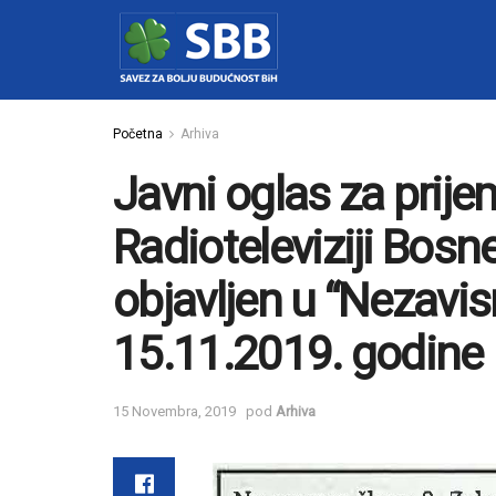
Početna
Arhiva
Javni oglas za prije
Radioteleviziji Bosn
objavljen u “Nezavi
15.11.2019. godine
15 Novembra, 2019
pod
Arhiva