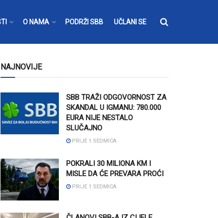
TI
O NAMA
PODRŽI SBB
UČLANI SE
NAJNOVIJE
SBB TRAŽI ODGOVORNOST ZA
SKANDAL U IGMANU: 780.000
EURA NIJE NESTALO
SLUČAJNO
PRIJE 1 SEDMICA
POKRALI 30 MILIONA KM I
MISLE DA ĆE PREVARA PROĆI
PRIJE 1 SEDMICA
ČLANOVI SBB-A IZ CIJELE