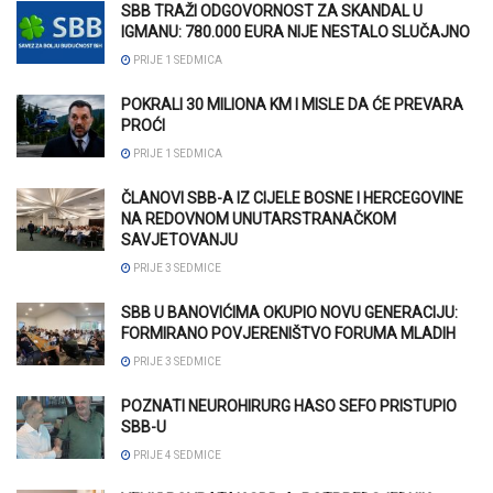
SBB TRAŽI ODGOVORNOST ZA SKANDAL U
IGMANU: 780.000 EURA NIJE NESTALO SLUČAJNO
PRIJE 1 SEDMICA
POKRALI 30 MILIONA KM I MISLE DA ĆE PREVARA
PROĆI
PRIJE 1 SEDMICA
ČLANOVI SBB-A IZ CIJELE BOSNE I HERCEGOVINE
NA REDOVNOM UNUTARSTRANAČKOM
SAVJETOVANJU
PRIJE 3 SEDMICE
SBB U BANOVIĆIMA OKUPIO NOVU GENERACIJU:
FORMIRANO POVJERENIŠTVO FORUMA MLADIH
PRIJE 3 SEDMICE
POZNATI NEUROHIRURG HASO SEFO PRISTUPIO
SBB-U
PRIJE 4 SEDMICE