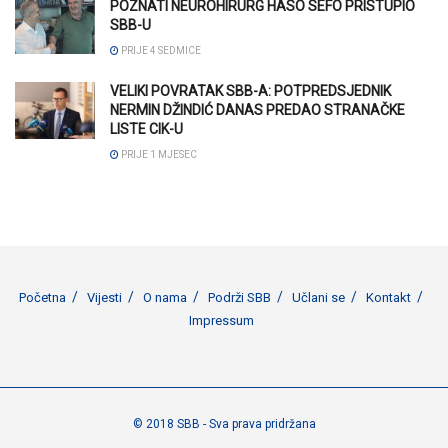
POZNATI NEUROHIRURG HASO SEFO PRISTUPIO
SBB-U
PRIJE 4 SEDMICE
VELIKI POVRATAK SBB-A: POTPREDSJEDNIK
NERMIN DŽINDIĆ DANAS PREDAO STRANAČKE
LISTE CIK-U
PRIJE 1 MJESEC
Početna
Vijesti
O nama
Podrži SBB
Učlani se
Kontakt
Impressum
© 2018 SBB - Sva prava pridržana