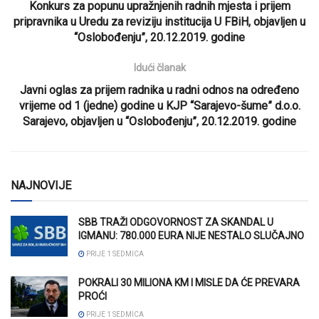
Konkurs za popunu upražnjenih radnih mjesta i prijem
pripravnika u Uredu za reviziju institucija U FBiH, objavljen u
“Oslobođenju”, 20.12.2019. godine
Idući članak
Javni oglas za prijem radnika u radni odnos na određeno
vrijeme od 1 (jedne) godine u KJP “Sarajevo-šume” d.o.o.
Sarajevo, objavljen u “Oslobođenju”, 20.12.2019. godine
NAJNOVIJE
SBB TRAŽI ODGOVORNOST ZA SKANDAL U
IGMANU: 780.000 EURA NIJE NESTALO SLUČAJNO
PRIJE 1 SEDMICA
POKRALI 30 MILIONA KM I MISLE DA ĆE PREVARA
PROĆI
PRIJE 1 SEDMICA