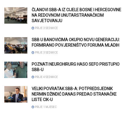
ČLANOVI SBB-A IZ CIJELE BOSNE I HERCEGOVINE
NA REDOVNOM UNUTARSTRANAČKOM
SAVJETOVANJU
PRIJE 3 SEDMICE
SBB U BANOVIĆIMA OKUPIO NOVU GENERACIJU:
FORMIRANO POVJERENIŠTVO FORUMA MLADIH
PRIJE 3 SEDMICE
POZNATI NEUROHIRURG HASO SEFO PRISTUPIO
SBB-U
PRIJE 4 SEDMICE
VELIKI POVRATAK SBB-A: POTPREDSJEDNIK
NERMIN DŽINDIĆ DANAS PREDAO STRANAČKE
LISTE CIK-U
PRIJE 1 MJESEC