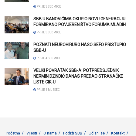
PRIJE 3 SEDMICE
SBB U BANOVIĆIMA OKUPIO NOVU GENERACIJU:
FORMIRANO POVJERENIŠTVO FORUMA MLADIH
PRIJE 3 SEDMICE
POZNATI NEUROHIRURG HASO SEFO PRISTUPIO
SBB-U
PRIJE 4 SEDMICE
VELIKI POVRATAK SBB-A: POTPREDSJEDNIK
NERMIN DŽINDIĆ DANAS PREDAO STRANAČKE
LISTE CIK-U
PRIJE 1 MJESEC
Početna
Vijesti
O nama
Podrži SBB
Učlani se
Kontakt