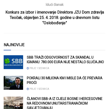
Idući članak
Konkurs za izbor i imenovanje Direktora JZU Dom zdravlja
Teočak, objavljen 25. 4. 2018. godine u dnevnom listu
“Oslobođenje”
NAJNOVIJE
SBB TRAŽI ODGOVORNOST ZA SKANDAL U
IGMANU: 780.000 EURA NIJE NESTALO SLUČAJNO
PRIJE 1 SEDMICA
POKRALI 30 MILIONA KM I MISLE DA ĆE PREVARA
PROĆI
PRIJE 1 SEDMICA
ČLANOVI SBB-A IZ CIJELE BOSNE I HERCEGOVINE
NA REDOVNOM UNUTARSTRANAČKOM
SAVJETOVANJU