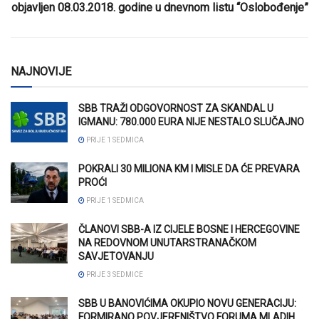
objavljen 08.03.2018. godine u dnevnom listu “Oslobođenje”
NAJNOVIJE
SBB TRAŽI ODGOVORNOST ZA SKANDAL U
IGMANU: 780.000 EURA NIJE NESTALO SLUČAJNO
PRIJE 1 SEDMICA
POKRALI 30 MILIONA KM I MISLE DA ĆE PREVARA
PROĆI
PRIJE 1 SEDMICA
ČLANOVI SBB-A IZ CIJELE BOSNE I HERCEGOVINE
NA REDOVNOM UNUTARSTRANAČKOM
SAVJETOVANJU
PRIJE 3 SEDMICE
SBB U BANOVIĆIMA OKUPIO NOVU GENERACIJU:
FORMIRANO POVJERENIŠTVO FORUMA MLADIH