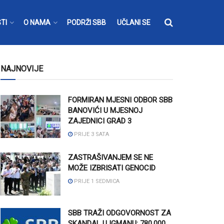
TI
O NAMA
PODRŽI SBB
UČLANI SE
NAJNOVIJE
FORMIRAN MJESNI ODBOR SBB
BANOVIĆI U MJESNOJ
ZAJEDNICI GRAD 3
PRIJE 3 SATA
ZASTRAŠIVANJEM SE NE
MOŽE IZBRISATI GENOCID
PRIJE 1 SEDMICA
SBB TRAŽI ODGOVORNOST ZA
SKANDAL U IGMANU: 780.000