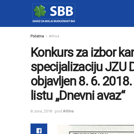
Početna
Arhiva
Konkurs za izbor ka
specijalizaciju JZU
objavljen 8. 6. 201
listu „Dnevni avaz“
8 Juna, 2018
pod
Arhiva