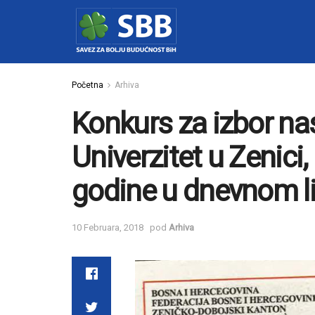
Početna
Arhiva
Konkurs za izbor nas
Univerzitet u Zenici
godine u dnevnom li
10 Februara, 2018
pod
Arhiva