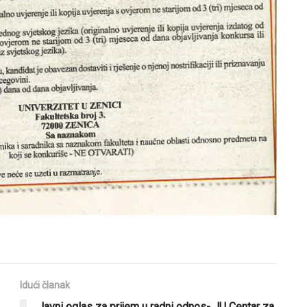
Idući članak
Javni oglas za prijem u radni odnos- JU Centar za