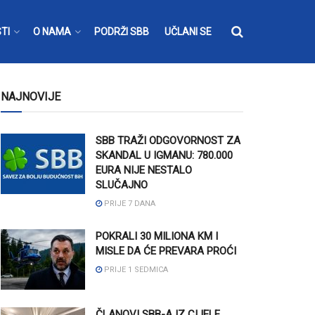
TI
O NAMA
PODRŽI SBB
UČLANI SE
NAJNOVIJE
SBB TRAŽI ODGOVORNOST ZA
SKANDAL U IGMANU: 780.000
EURA NIJE NESTALO
SLUČAJNO
PRIJE 7 DANA
POKRALI 30 MILIONA KM I
MISLE DA ĆE PREVARA PROĆI
PRIJE 1 SEDMICA
ČLANOVI SBB-A IZ CIJELE