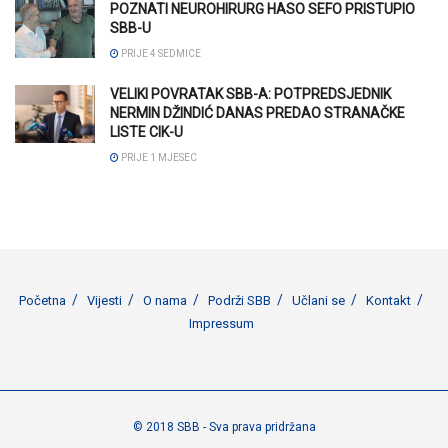
POZNATI NEUROHIRURG HASO SEFO PRISTUPIO
SBB-U
PRIJE 4 SEDMICE
VELIKI POVRATAK SBB-A: POTPREDSJEDNIK
NERMIN DŽINDIĆ DANAS PREDAO STRANAČKE
LISTE CIK-U
PRIJE 1 MJESEC
Početna
Vijesti
O nama
Podrži SBB
Učlani se
Kontakt
Impressum
© 2018 SBB - Sva prava pridržana