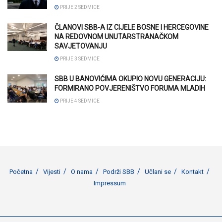
PRIJE 2 SEDMICE
ČLANOVI SBB-A IZ CIJELE BOSNE I HERCEGOVINE
NA REDOVNOM UNUTARSTRANAČKOM
SAVJETOVANJU
PRIJE 3 SEDMICE
SBB U BANOVIĆIMA OKUPIO NOVU GENERACIJU:
FORMIRANO POVJERENIŠTVO FORUMA MLADIH
PRIJE 4 SEDMICE
Početna
Vijesti
O nama
Podrži SBB
Učlani se
Kontakt
Impressum