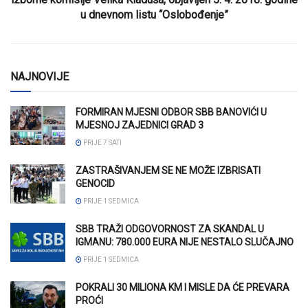
u dnevnom listu “Oslobođenje”
NAJNOVIJE
FORMIRAN MJESNI ODBOR SBB BANOVIĆI U
MJESNOJ ZAJEDNICI GRAD 3
PRIJE 7 SATI
ZASTRAŠIVANJEM SE NE MOŽE IZBRISATI
GENOCID
PRIJE 1 SEDMICA
SBB TRAŽI ODGOVORNOST ZA SKANDAL U
IGMANU: 780.000 EURA NIJE NESTALO SLUČAJNO
PRIJE 1 SEDMICA
POKRALI 30 MILIONA KM I MISLE DA ĆE PREVARA
PROĆI