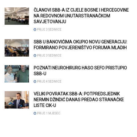
ČLANOVI SBB-A IZ CIJELE BOSNE I HERCEGOVINE
NA REDOVNOM UNUTARSTRANAČKOM
SAVJETOVANJU
PRIJE 3 SEDMICE
SBB U BANOVIĆIMA OKUPIO NOVU GENERACIJU:
FORMIRANO POVJERENIŠTVO FORUMA MLADIH
PRIJE 3 SEDMICE
POZNATI NEUROHIRURG HASO SEFO PRISTUPIO
SBB-U
PRIJE 4 SEDMICE
VELIKI POVRATAK SBB-A: POTPREDSJEDNIK
NERMIN DŽINDIĆ DANAS PREDAO STRANAČKE
LISTE CIK-U
PRIJE 1 MJESEC