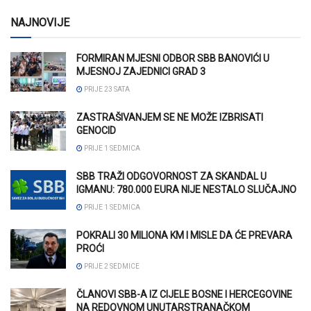
NAJNOVIJE
FORMIRAN MJESNI ODBOR SBB BANOVIĆI U
MJESNOJ ZAJEDNICI GRAD 3
PRIJE 23 SATA
ZASTRAŠIVANJEM SE NE MOŽE IZBRISATI
GENOCID
PRIJE 1 SEDMICA
SBB TRAŽI ODGOVORNOST ZA SKANDAL U
IGMANU: 780.000 EURA NIJE NESTALO SLUČAJNO
PRIJE 1 SEDMICA
POKRALI 30 MILIONA KM I MISLE DA ĆE PREVARA
PROĆI
PRIJE 2 SEDMICE
ČLANOVI SBB-A IZ CIJELE BOSNE I HERCEGOVINE
NA REDOVNOM UNUTARSTRANAČKOM