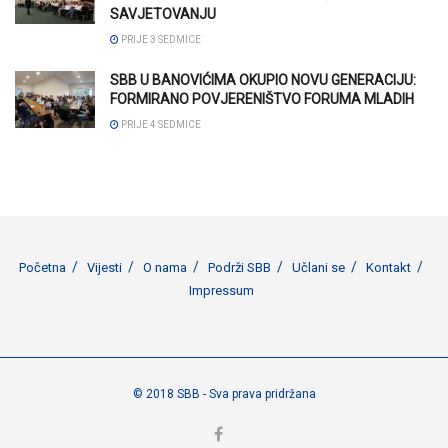
SAVJETOVANJU
PRIJE 3 SEDMICE
SBB U BANOVIĆIMA OKUPIO NOVU GENERACIJU:
FORMIRANO POVJERENIŠTVO FORUMA MLADIH
PRIJE 4 SEDMICE
Početna
Vijesti
O nama
Podrži SBB
Učlani se
Kontakt
Impressum
© 2018 SBB - Sva prava pridržana