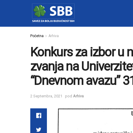
Početna
Arhiva
Konkurs za izbor u 
zvanja na Univerzitet
“Dnevnom avazu” 31
2 Septembra, 2021
pod
Arhiva