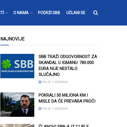
TI
O NAMA
PODRŽI SBB
UČLANI SE
NAJNOVIJE
SBB TRAŽI ODGOVORNOST ZA
SKANDAL U IGMANU: 780.000
EURA NIJE NESTALO
SLUČAJNO
PRIJE 1 SEDMICA
POKRALI 30 MILIONA KM I
MISLE DA ĆE PREVARA PROĆI
PRIJE 1 SEDMICA
ČLANOVI SBB-A IZ CIJELE