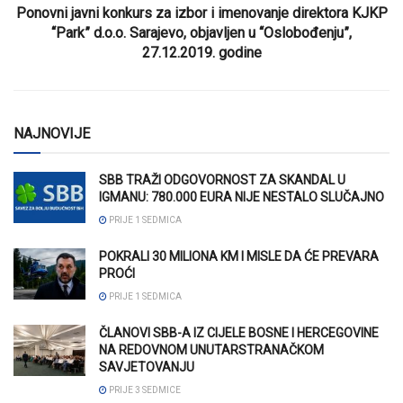
Ponovni javni konkurs za izbor i imenovanje direktora KJKP
“Park” d.o.o. Sarajevo, objavljen u “Oslobođenju”,
27.12.2019. godine
NAJNOVIJE
SBB TRAŽI ODGOVORNOST ZA SKANDAL U
IGMANU: 780.000 EURA NIJE NESTALO SLUČAJNO
PRIJE 1 SEDMICA
POKRALI 30 MILIONA KM I MISLE DA ĆE PREVARA
PROĆI
PRIJE 1 SEDMICA
ČLANOVI SBB-A IZ CIJELE BOSNE I HERCEGOVINE
NA REDOVNOM UNUTARSTRANAČKOM
SAVJETOVANJU
PRIJE 3 SEDMICE