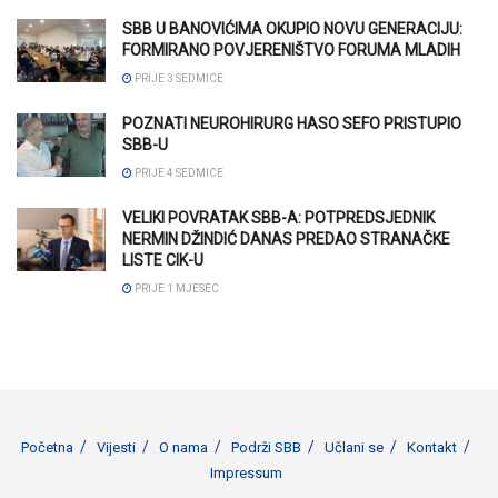
SBB U BANOVIĆIMA OKUPIO NOVU GENERACIJU:
FORMIRANO POVJERENIŠTVO FORUMA MLADIH
PRIJE 3 SEDMICE
POZNATI NEUROHIRURG HASO SEFO PRISTUPIO
SBB-U
PRIJE 4 SEDMICE
VELIKI POVRATAK SBB-A: POTPREDSJEDNIK
NERMIN DŽINDIĆ DANAS PREDAO STRANAČKE
LISTE CIK-U
PRIJE 1 MJESEC
Početna
Vijesti
O nama
Podrži SBB
Učlani se
Kontakt
Impressum