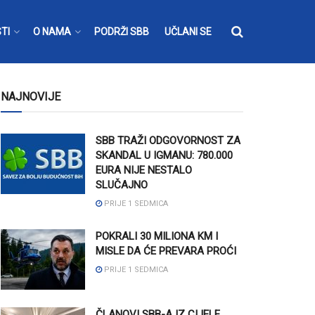
TI
O NAMA
PODRŽI SBB
UČLANI SE
NAJNOVIJE
SBB TRAŽI ODGOVORNOST ZA
SKANDAL U IGMANU: 780.000
EURA NIJE NESTALO
SLUČAJNO
PRIJE 1 SEDMICA
POKRALI 30 MILIONA KM I
MISLE DA ĆE PREVARA PROĆI
PRIJE 1 SEDMICA
ČLANOVI SBB-A IZ CIJELE