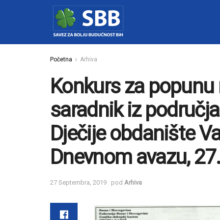
Početna
Arhiva
Konkurs za popunu 
saradnik iz područj
Dječije obdanište Va
Dnevnom avazu, 27.
27 Septembra, 2019
pod
Arhiva