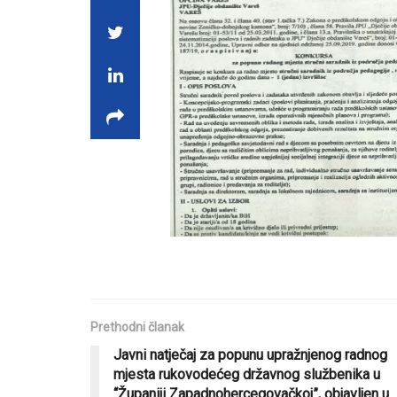
Prethodni članak
Javni natječaj za popunu upražnjenog radnog
mjesta rukovodećeg državnog službenika u
“Županiji Zapadnohercegovačkoj”, objavljen u