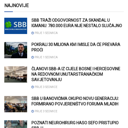
NAJNOVIJE
SBB TRAŽI ODGOVORNOST ZA SKANDAL U
IGMANU: 780.000 EURA NIJE NESTALO SLUČAJNO
PRIJE 1 SEDMICA
POKRALI 30 MILIONA KM I MISLE DA ĆE PREVARA
PROĆI
PRIJE 1 SEDMICA
ČLANOVI SBB-A IZ CIJELE BOSNE I HERCEGOVINE
NA REDOVNOM UNUTARSTRANAČKOM
SAVJETOVANJU
PRIJE 3 SEDMICE
SBB U BANOVIĆIMA OKUPIO NOVU GENERACIJU:
FORMIRANO POVJERENIŠTVO FORUMA MLADIH
PRIJE 3 SEDMICE
POZNATI NEUROHIRURG HASO SEFO PRISTUPIO