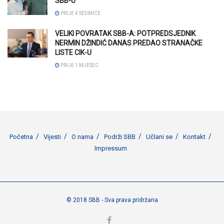
SBB-U
PRIJE 4 SEDMICE
VELIKI POVRATAK SBB-A: POTPREDSJEDNIK
NERMIN DŽINDIĆ DANAS PREDAO STRANAČKE
LISTE CIK-U
PRIJE 1 MJESEC
Početna
Vijesti
O nama
Podrži SBB
Učlani se
Kontakt
Impressum
© 2018 SBB - Sva prava pridržana