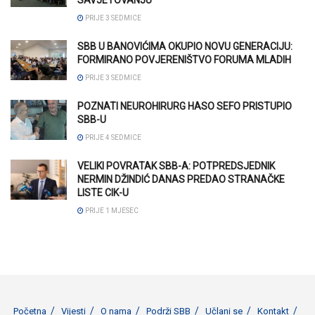
SAVJETOVANJU
PRIJE 3 SEDMICE
SBB U BANOVIĆIMA OKUPIO NOVU GENERACIJU:
FORMIRANO POVJERENIŠTVO FORUMA MLADIH
PRIJE 3 SEDMICE
POZNATI NEUROHIRURG HASO SEFO PRISTUPIO
SBB-U
PRIJE 4 SEDMICE
VELIKI POVRATAK SBB-A: POTPREDSJEDNIK
NERMIN DŽINDIĆ DANAS PREDAO STRANAČKE
LISTE CIK-U
PRIJE 1 MJESEC
Početna
Vijesti
O nama
Podrži SBB
Učlani se
Kontakt