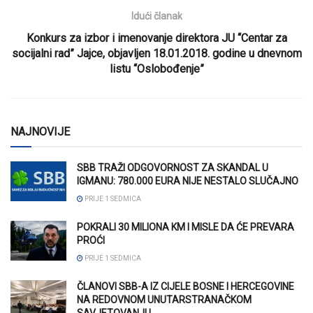
Idući članak
Konkurs za izbor i imenovanje direktora JU “Centar za
socijalni rad” Jajce, objavljen 18.01.2018. godine u dnevnom
listu “Oslobođenje”
NAJNOVIJE
SBB TRAŽI ODGOVORNOST ZA SKANDAL U
IGMANU: 780.000 EURA NIJE NESTALO SLUČAJNO
PRIJE 1 SEDMICA
POKRALI 30 MILIONA KM I MISLE DA ĆE PREVARA
PROĆI
PRIJE 1 SEDMICA
ČLANOVI SBB-A IZ CIJELE BOSNE I HERCEGOVINE
NA REDOVNOM UNUTARSTRANAČKOM