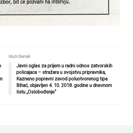
Idući članak
e
Javni oglas za prijem u radni odnos zatvorskih
policajaca – stražara u svojstvu pripravnika,
en
Kazneno popravni zavod poluotvorenog tipa
Bihać, objavljen 4. 10. 2018. godine u dnevnom
listu „Oslobođenje“