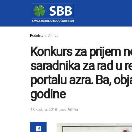
Početna
Arhiva
Konkurs za prijem n
saradnika za rad u r
portalu azra. Ba, obj
godine
4 Oktobra, 2018
pod
Arhiva