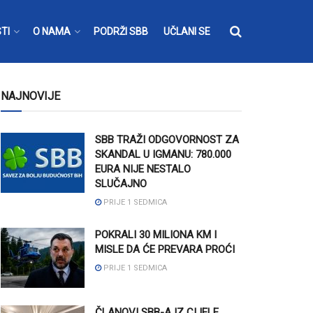
TI
O NAMA
PODRŽI SBB
UČLANI SE
NAJNOVIJE
SBB TRAŽI ODGOVORNOST ZA
SKANDAL U IGMANU: 780.000
EURA NIJE NESTALO
SLUČAJNO
PRIJE 1 SEDMICA
POKRALI 30 MILIONA KM I
MISLE DA ĆE PREVARA PROĆI
PRIJE 1 SEDMICA
ČLANOVI SBB-A IZ CIJELE