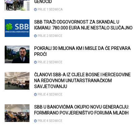
GENOCID
PRIJE 1 SEDMICA
SBB TRAŽI ODGOVORNOST ZA SKANDAL U
IGMANU: 780.000 EURA NIJE NESTALO SLUČAJNO
PRIJE 2 SEDMICE
POKRALI 30 MILIONA KM I MISLE DA ĆE PREVARA
PROĆI
PRIJE 2 SEDMICE
ČLANOVI SBB-A IZ CIJELE BOSNE I HERCEGOVINE
NA REDOVNOM UNUTARSTRANAČKOM
SAVJETOVANJU
PRIJE 4 SEDMICE
SBB U BANOVIĆIMA OKUPIO NOVU GENERACIJU:
FORMIRANO POVJERENIŠTVO FORUMA MLADIH
PRIJE 4 SEDMICE