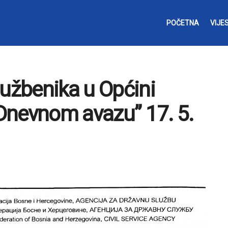
POČETNA
VIJES
lužbenika u Općini
“Dnevnom avazu” 17. 5.