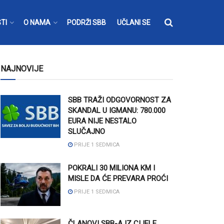
TI
O NAMA
PODRŽI SBB
UČLANI SE
NAJNOVIJE
SBB TRAŽI ODGOVORNOST ZA
SKANDAL U IGMANU: 780.000
EURA NIJE NESTALO
SLUČAJNO
PRIJE 1 SEDMICA
POKRALI 30 MILIONA KM I
MISLE DA ĆE PREVARA PROĆI
PRIJE 1 SEDMICA
ČLANOVI SBB-A IZ CIJELE