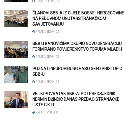
PRIJE 1 SEDMICA
ČLANOVI SBB-A IZ CIJELE BOSNE I HERCEGOVINE
NA REDOVNOM UNUTARSTRANAČKOM
SAVJETOVANJU
PRIJE 3 SEDMICE
SBB U BANOVIĆIMA OKUPIO NOVU GENERACIJU:
FORMIRANO POVJERENIŠTVO FORUMA MLADIH
PRIJE 3 SEDMICE
POZNATI NEUROHIRURG HASO SEFO PRISTUPIO
SBB-U
PRIJE 4 SEDMICE
VELIKI POVRATAK SBB-A: POTPREDSJEDNIK
NERMIN DŽINDIĆ DANAS PREDAO STRANAČKE
LISTE CIK-U
PRIJE 1 MJESEC