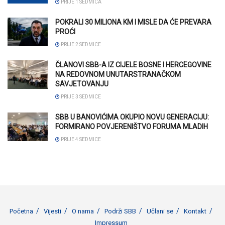
PRIJE 1 SEDMICA
POKRALI 30 MILIONA KM I MISLE DA ĆE PREVARA
PROĆI
PRIJE 2 SEDMICE
ČLANOVI SBB-A IZ CIJELE BOSNE I HERCEGOVINE
NA REDOVNOM UNUTARSTRANAČKOM
SAVJETOVANJU
PRIJE 3 SEDMICE
SBB U BANOVIĆIMA OKUPIO NOVU GENERACIJU:
FORMIRANO POVJERENIŠTVO FORUMA MLADIH
PRIJE 4 SEDMICE
Početna
Vijesti
O nama
Podrži SBB
Učlani se
Kontakt
Impressum