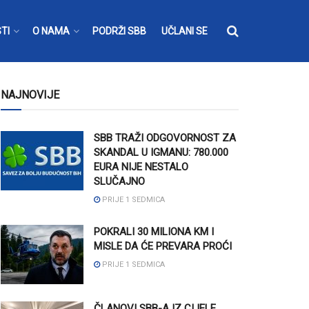
TI
O NAMA
PODRŽI SBB
UČLANI SE
NAJNOVIJE
SBB TRAŽI ODGOVORNOST ZA
SKANDAL U IGMANU: 780.000
EURA NIJE NESTALO
SLUČAJNO
PRIJE 1 SEDMICA
POKRALI 30 MILIONA KM I
MISLE DA ĆE PREVARA PROĆI
PRIJE 1 SEDMICA
ČLANOVI SBB-A IZ CIJELE