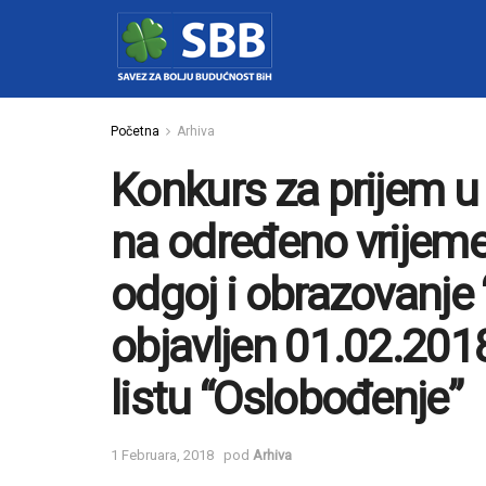
Početna
Arhiva
Konkurs za prijem u
na određeno vrijeme
odgoj i obrazovanje
objavljen 01.02.20
listu “Oslobođenje”
1 Februara, 2018
pod
Arhiva