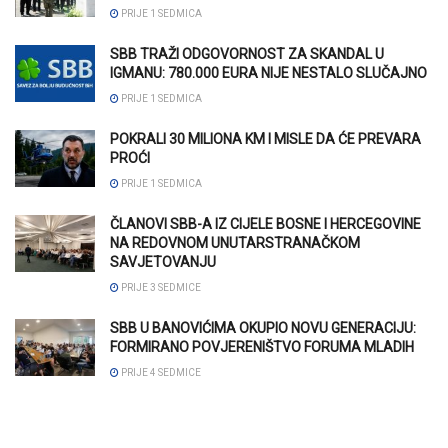
PRIJE 1 SEDMICA
SBB TRAŽI ODGOVORNOST ZA SKANDAL U
IGMANU: 780.000 EURA NIJE NESTALO SLUČAJNO
PRIJE 1 SEDMICA
POKRALI 30 MILIONA KM I MISLE DA ĆE PREVARA
PROĆI
PRIJE 1 SEDMICA
ČLANOVI SBB-A IZ CIJELE BOSNE I HERCEGOVINE
NA REDOVNOM UNUTARSTRANAČKOM
SAVJETOVANJU
PRIJE 3 SEDMICE
SBB U BANOVIĆIMA OKUPIO NOVU GENERACIJU:
FORMIRANO POVJERENIŠTVO FORUMA MLADIH
PRIJE 4 SEDMICE