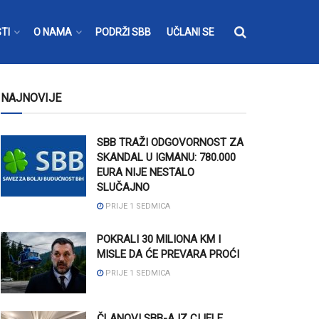
TI
O NAMA
PODRŽI SBB
UČLANI SE
NAJNOVIJE
SBB TRAŽI ODGOVORNOST ZA
SKANDAL U IGMANU: 780.000
EURA NIJE NESTALO
SLUČAJNO
PRIJE 1 SEDMICA
POKRALI 30 MILIONA KM I
MISLE DA ĆE PREVARA PROĆI
PRIJE 1 SEDMICA
ČLANOVI SBB-A IZ CIJELE