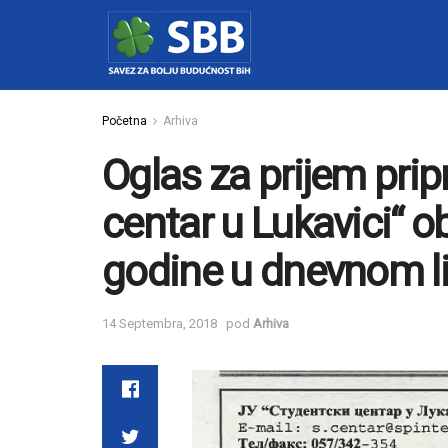
Početna
Arhiva
Oglas za prijem prip
centar u Lukavici“ ob
godine u dnevnom li
14 Septembra, 2018
pod
Arhiva