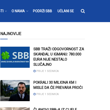
TI
O NAMA
PODRŽI SBB
UČLANI SE
NAJNOVIJE
SBB TRAŽI ODGOVORNOST ZA
SKANDAL U IGMANU: 780.000
EURA NIJE NESTALO
SLUČAJNO
PRIJE 1 SEDMICA
POKRALI 30 MILIONA KM I
MISLE DA ĆE PREVARA PROĆI
PRIJE 1 SEDMICA
ČLANOVI SBB-A IZ CIJELE