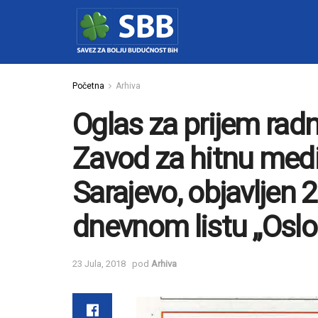
Početna
Arhiva
Oglas za prijem radn
Zavod za hitnu med
Sarajevo, objavljen 
dnevnom listu „Osl
23 Jula, 2018
pod
Arhiva