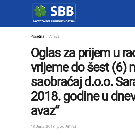
Početna
Arhiva
Oglas za prijem u r
vrijeme do šest (6) 
saobraćaj d.o.o. Sara
2018. godine u dnev
avaz“
13 Juna, 2018
pod
Arhiva