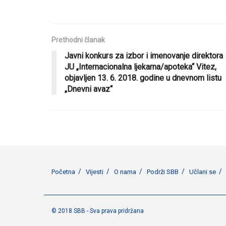
Prethodni članak
Javni konkurs za izbor i imenovanje direktora
JU „Internacionalna ljekarna/apoteka“ Vitez,
objavljen 13. 6. 2018. godine u dnevnom listu
„Dnevni avaz“
Početna
Vijesti
O nama
Podrži SBB
Učlani se
© 2018 SBB - Sva prava pridržana