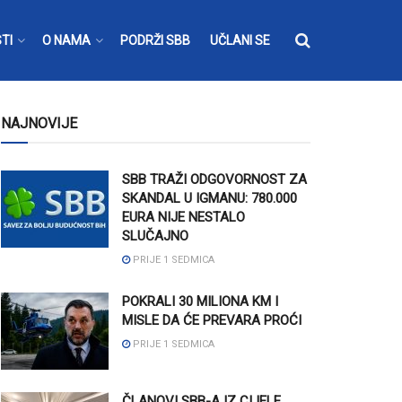
TI
O NAMA
PODRŽI SBB
UČLANI SE
NAJNOVIJE
SBB TRAŽI ODGOVORNOST ZA
SKANDAL U IGMANU: 780.000
EURA NIJE NESTALO
SLUČAJNO
PRIJE 1 SEDMICA
POKRALI 30 MILIONA KM I
MISLE DA ĆE PREVARA PROĆI
PRIJE 1 SEDMICA
ČLANOVI SBB-A IZ CIJELE