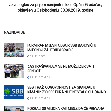
Javni oglas za prijem namještenika u Općini Gradačac,
objavljen u Oslobođenju, 30.09.2019. godine
NAJNOVIJE
FORMIRAN MJESNI ODBOR SBB BANOVIĆI U
MJESNOJ ZAJEDNICI GRAD 3
PRIJE 15 SATI
ZASTRAŠIVANJEM SE NE MOŽE IZBRISATI
GENOCID
PRIJE 1 SEDMICA
SBB TRAŽI ODGOVORNOST ZA SKANDAL U
IGMANU: 780.000 EURA NIJE NESTALO SLUČAJNO
PRIJE 1 SEDMICA
POKRALI 30 MILIONA KM I MISLE DA ĆE PREVARA