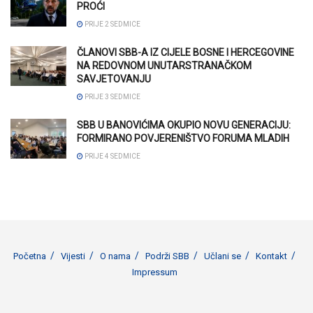
PROĆI
PRIJE 2 SEDMICE
ČLANOVI SBB-A IZ CIJELE BOSNE I HERCEGOVINE
NA REDOVNOM UNUTARSTRANAČKOM
SAVJETOVANJU
PRIJE 3 SEDMICE
SBB U BANOVIĆIMA OKUPIO NOVU GENERACIJU:
FORMIRANO POVJERENIŠTVO FORUMA MLADIH
PRIJE 4 SEDMICE
Početna
Vijesti
O nama
Podrži SBB
Učlani se
Kontakt
Impressum