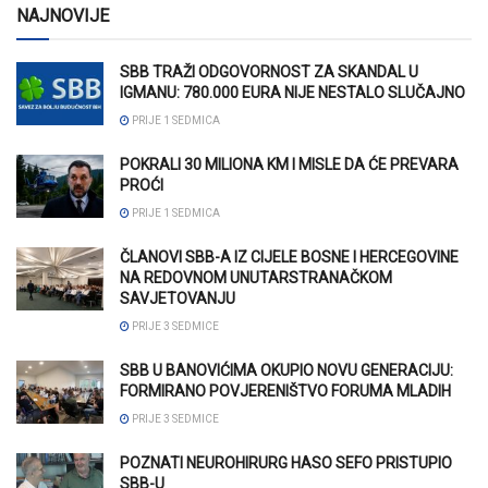
NAJNOVIJE
SBB TRAŽI ODGOVORNOST ZA SKANDAL U
IGMANU: 780.000 EURA NIJE NESTALO SLUČAJNO
PRIJE 1 SEDMICA
POKRALI 30 MILIONA KM I MISLE DA ĆE PREVARA
PROĆI
PRIJE 1 SEDMICA
ČLANOVI SBB-A IZ CIJELE BOSNE I HERCEGOVINE
NA REDOVNOM UNUTARSTRANAČKOM
SAVJETOVANJU
PRIJE 3 SEDMICE
SBB U BANOVIĆIMA OKUPIO NOVU GENERACIJU:
FORMIRANO POVJERENIŠTVO FORUMA MLADIH
PRIJE 3 SEDMICE
POZNATI NEUROHIRURG HASO SEFO PRISTUPIO
SBB-U