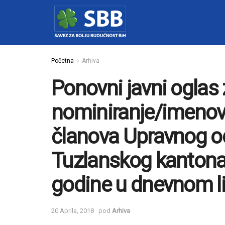
Početna
Arhiva
Ponovni javni oglas
nominiranje/imenova
članova Upravnog o
Tuzlanskog kantona, 
godine u dnevnom li
20 Aprila, 2018
pod
Arhiva