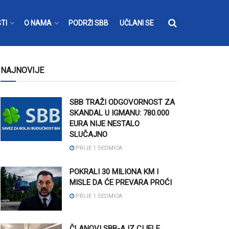
TI
O NAMA
PODRŽI SBB
UČLANI SE
NAJNOVIJE
SBB TRAŽI ODGOVORNOST ZA
SKANDAL U IGMANU: 780.000
EURA NIJE NESTALO
SLUČAJNO
PRIJE 1 SEDMICA
POKRALI 30 MILIONA KM I
MISLE DA ĆE PREVARA PROĆI
PRIJE 1 SEDMICA
ČLANOVI SBB-A IZ CIJELE