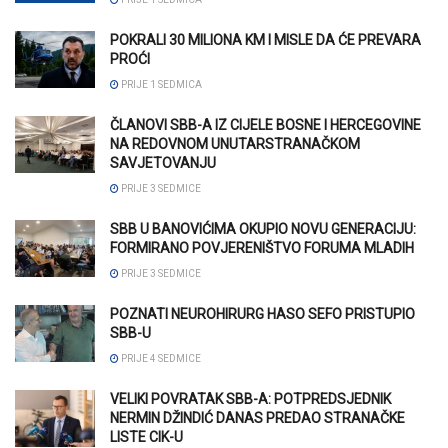
POKRALI 30 MILIONA KM I MISLE DA ĆE PREVARA
PROĆI
PRIJE 1 SEDMICA
ČLANOVI SBB-A IZ CIJELE BOSNE I HERCEGOVINE
NA REDOVNOM UNUTARSTRANAČKOM
SAVJETOVANJU
PRIJE 3 SEDMICE
SBB U BANOVIĆIMA OKUPIO NOVU GENERACIJU:
FORMIRANO POVJERENIŠTVO FORUMA MLADIH
PRIJE 3 SEDMICE
POZNATI NEUROHIRURG HASO SEFO PRISTUPIO
SBB-U
PRIJE 4 SEDMICE
VELIKI POVRATAK SBB-A: POTPREDSJEDNIK
NERMIN DŽINDIĆ DANAS PREDAO STRANAČKE
LISTE CIK-U