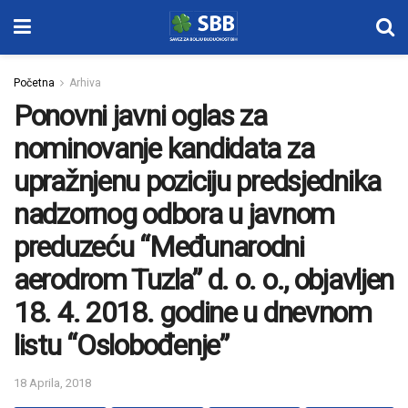
Početna
Arhiva
Ponovni javni oglas za
nominovanje kandidata za
upražnjenu poziciju predsjednika
nadzornog odbora u javnom
preduzeću “Međunarodni
aerodrom Tuzla” d. o. o., objavljen
18. 4. 2018. godine u dnevnom
listu “Oslobođenje”
18 Aprila, 2018