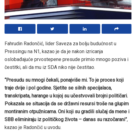
Fahrudin Radončić, lider Saveza za bolju budućnost u
Pressingu na N1, kazao je da je nakon izricanja
oslobađajuće prvostepene presude primio mnogo poziva i
čestitki, ali da mu iz SDA niko nije čestitao.
“Presudu su mnogi čekali, ponajviše mi. To je proces koji
traje dvije i pol godine. Sjetite se silnih specijalaca,
transkripata, harange u kojoj su učestvovali brojni političari.
Pokazala se situacija da se državni resursi troše na glupim
montiranim otpužnicama. Oni koji su gradili slučaj da mene i
SBB eliminiraju iz političkog života – danas su razočarani”
,
kazao je Radončić u uvodu.