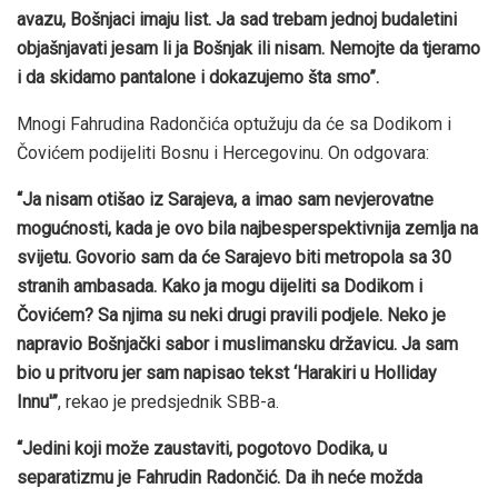
avazu, Bošnjaci imaju list. Ja sad trebam jednoj budaletini
objašnjavati jesam li ja Bošnjak ili nisam. Nemojte da tjeramo
i da skidamo pantalone i dokazujemo šta smo”.
Mnogi Fahrudina Radončića optužuju da će sa Dodikom i
Čovićem podijeliti Bosnu i Hercegovinu. On odgovara:
“Ja nisam otišao iz Sarajeva, a imao sam nevjerovatne
mogućnosti, kada je ovo bila najbesperspektivnija zemlja na
svijetu. Govorio sam da će Sarajevo biti metropola sa 30
stranih ambasada. Kako ja mogu dijeliti sa Dodikom i
Čovićem? Sa njima su neki drugi pravili podjele. Neko je
napravio Bošnjački sabor i muslimansku državicu. Ja sam
bio u pritvoru jer sam napisao tekst ‘Harakiri u Holliday
Innu'”
, rekao je predsjednik SBB-a.
“Jedini koji može zaustaviti, pogotovo Dodika, u
separatizmu je Fahrudin Radončić. Da ih neće možda