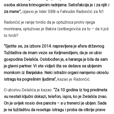
osoba sklona krimogenim radnjama. Satisfakcija je i za njih i
za mene”,
izjavio je lider SBB-a Fahrudin Radončić za N1.
Radončić je ranije tvrdio da je optužnica protiv njega
montirana, optuživao je Bakira Izetbegovića za to – da li još
to tvrdi?
“Sjetite se, za izbore 2014. napravljena je afera državnog
Tužilaštva da imam veze sa Keljmendijem, da je on ubio
gospodina Delalića. Oslobođen je, a haranga je bila da sam
ja glavni partner. Vi ste vidjeli šta se dešava sa ubijenim
momkom iz Banjaluke. Neki istražni organi namjerno okreću
istragu ka pogrešnim ljudima”,
kazao je Radončić.
O ubistvu Delalića je kazao:
“Za 10 godina iz tog predmeta
su nestali ključni dokazi, telefon, ispis, ko je Delalića zvao.
On je uvijek nosio dva pancira – a u trenerci je ubijen. Sada
je na tužilaštvu da resetuje istragu i proba da otkrije prave