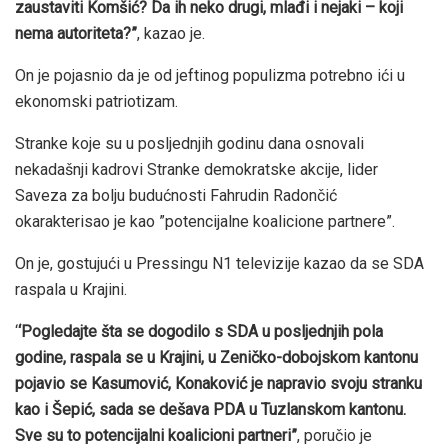
zaustaviti Komšić? Da ih neko drugi, mlađi i nejaki – koji
nema autoriteta?”
, kazao je.
On je pojasnio da je od jeftinog populizma potrebno ići u
ekonomski patriotizam.
Stranke koje su u posljednjih godinu dana osnovali
nekadašnji kadrovi Stranke demokratske akcije, lider
Saveza za bolju budućnosti Fahrudin Radončić
okarakterisao je kao ”potencijalne koalicione partnere”.
On je, gostujući u Pressingu N1 televizije kazao da se SDA
raspala u Krajini.
‘
‘Pogledajte šta se dogodilo s SDA u posljednjih pola
godine, raspala se u Krajini, u Zeničko-dobojskom kantonu
pojavio se Kasumović, Konaković je napravio svoju stranku
kao i Šepić, sada se dešava PDA u Tuzlanskom kantonu.
Sve su to potencijalni koalicioni partneri”
, poručio je