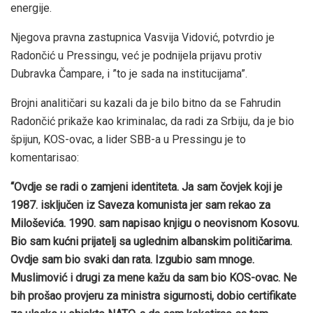
energije.
Njegova pravna zastupnica Vasvija Vidović, potvrdio je
Radončić u Pressingu, već je podnijela prijavu protiv
Dubravka Čampare, i ”to je sada na institucijama”.
Brojni analitičari su kazali da je bilo bitno da se Fahrudin
Radončić prikaže kao kriminalac, da radi za Srbiju, da je bio
špijun, KOS-ovac, a lider SBB-a u Pressingu je to
komentarisao:
“Ovdje se radi o zamjeni identiteta. Ja sam čovjek koji je
1987. isključen iz Saveza komunista jer sam rekao za
Miloševića. 1990. sam napisao knjigu o neovisnom Kosovu.
Bio sam kućni prijatelj sa uglednim albanskim političarima.
Ovdje sam bio svaki dan rata. Izgubio sam mnoge.
Muslimović i drugi za mene kažu da sam bio KOS-ovac. Ne
bih prošao provjeru za ministra sigurnosti, dobio certifikate