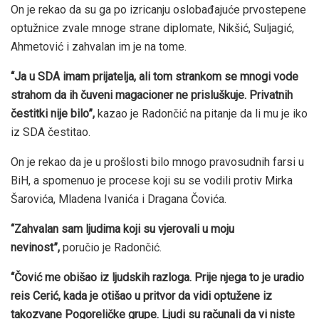
On je rekao da su ga po izricanju oslobađajuće prvostepene
optužnice zvale mnoge strane diplomate, Nikšić, Suljagić,
Ahmetović i zahvalan im je na tome.
“Ja u SDA imam prijatelja, ali tom strankom se mnogi vode
strahom da ih čuveni magacioner ne prisluškuje. Privatnih
čestitki nije bilo”,
kazao je Radončić na pitanje da li mu je iko
iz SDA čestitao.
On je rekao da je u prošlosti bilo mnogo pravosudnih farsi u
BiH, a spomenuo je procese koji su se vodili protiv Mirka
Šarovića, Mladena Ivanića i Dragana Čovića.
“Zahvalan sam ljudima koji su vjerovali u moju
nevinost”,
poručio je Radončić.
“Čović me obišao iz ljudskih razloga. Prije njega to je uradio
reis Cerić, kada je otišao u pritvor da vidi optužene iz
takozvane Pogoreličke grupe. Ljudi su računali da vi niste