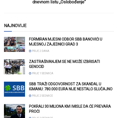
dnevnom listu „Oslobođenje“
NAJNOVIJE
FORMIRAN MJESNI ODBOR SBB BANOVIĆI U
MJESNOJ ZAJEDNICI GRAD 3
PRIJE 2 DANA
ZASTRAŠIVANJEM SE NE MOŽE IZBRISATI
GENOCID
PRIJE 1 SEDMICA
SBB TRAŽI ODGOVORNOST ZA SKANDAL U
IGMANU: 780.000 EURA NIJE NESTALO SLUČAJNO
PRIJE 2 SEDMICE
POKRALI 30 MILIONA KM I MISLE DA ĆE PREVARA
PROĆI