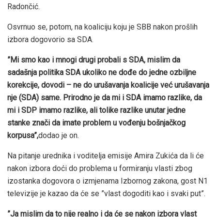
Radončić.
Osvrnuo se, potom, na koaliciju koju je SBB nakon prošlih
izbora dogovorio sa SDA.
”Mi smo kao i mnogi drugi probali s SDA, mislim da
sadašnja politika SDA ukoliko ne dođe do jedne ozbiljne
korekcije, dovodi – ne do urušavanja koalicije već urušavanja
nje (SDA) same. Prirodno je da mi i SDA imamo razlike, da
mi i SDP imamo razlike, ali tolike razlike unutar jedne
stanke znači da imate problem u vođenju bošnjačkog
korpusa”,
dodao je on.
Na pitanje urednika i voditelja emisije Amira Zukića da li će
nakon izbora doći do problema u formiranju vlasti zbog
izostanka dogovora o izmjenama Izbornog zakona, gost N1
televizije je kazao da će se ”vlast dogoditi kao i svaki put”.
”Ja mislim da to nije realno i da će se nakon izbora vlast