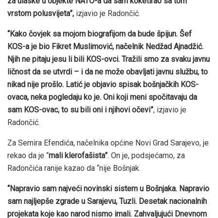
za ulaske u objekte NATO-a da sam koketirao sa tom
vrstom polusvijeta”,
izjavio je Radončić.
“Kako čovjek sa mojom biografijom da bude špijun. Šef
KOS-a je bio Fikret Muslimović, načelnik Nedžad Ajnadžić.
Njih ne pitaju jesu li bili KOS-ovci. Tražili smo za svaku javnu
ličnost da se utvrdi – i da ne može obavljati javnu službu, to
nikad nije prošlo. Latić je objavio spisak bošnjačkih KOS-
ovaca, neka pogledaju ko je. Oni koji meni spočitavaju da
sam KOS-ovac, to su bili oni i njihovi očevi”
, izjavio je
Radončić.
Za Semira Efendića, načelnika općine Novi Grad Sarajevo, je
rekao da je “
mali klerofašista”
. On je, podsjećamo, za
Radončića ranije kazao da “nije Bošnjak.
“Napravio sam najveći novinski sistem u Bošnjaka. Napravio
sam najljepše zgrade u Sarajevu, Tuzli. Desetak nacionalnih
projekata koje kao narod nismo imali. Zahvaljujući Dnevnom