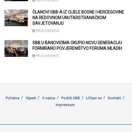
PRIJE 2 SEDMICE
ČLANOVI SBB-A IZ CIJELE BOSNE I HERCEGOVINE
NA REDOVNOM UNUTARSTRANAČKOM
SAVJETOVANJU
PRIJE 4 SEDMICE
SBB U BANOVIĆIMA OKUPIO NOVU GENERACIJU:
FORMIRANO POVJERENIŠTVO FORUMA MLADIH
PRIJE 4 SEDMICE
Početna
Vijesti
O nama
Podrži SBB
Učlani se
Kontakt
Impressum