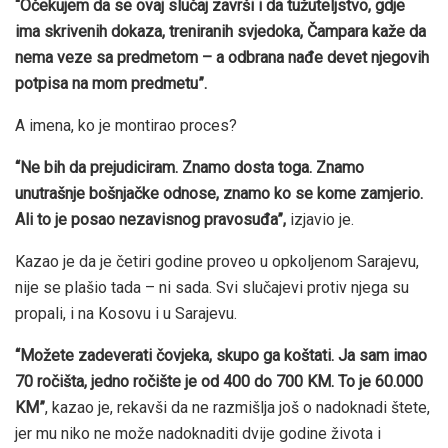
“Očekujem da se ovaj slučaj završi i da tužuteljstvo, gdje
ima skrivenih dokaza, treniranih svjedoka, Čampara kaže da
nema veze sa predmetom – a odbrana nađe devet njegovih
potpisa na mom predmetu”.
A imena, ko je montirao proces?
“Ne bih da prejudiciram. Znamo dosta toga. Znamo
unutrašnje bošnjačke odnose, znamo ko se kome zamjerio.
Ali to je posao nezavisnog pravosuđa”,
izjavio je.
Kazao je da je četiri godine proveo u opkoljenom Sarajevu,
nije se plašio tada – ni sada. Svi slučajevi protiv njega su
propali, i na Kosovu i u Sarajevu.
“Možete zadeverati čovjeka, skupo ga koštati. Ja sam imao
70 ročišta, jedno ročište je od 400 do 700 KM. To je 60.000
KM”
, kazao je, rekavši da ne razmišlja još o nadoknadi štete,
jer mu niko ne može nadoknaditi dvije godine života i