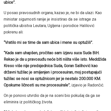
ubice”.
U posao pravosudnih organa, kazao je, ne bi da ulazi. Kao
ministar sigurnosti ranije je insistirao da se istrage za
politička ubistva Leutara, Ugljena i porodice Halilović
pokrenu ali:
“Vratilo mi se time da sam ubica i mene su optužili”.
“Kada sam uhapšen, pročitao sam izjavu suca Suda BiH.
Rekao je da u pravosuđu neće biti ništa više isto. Meddžida
Kreso više nije predsjednica Suda, Goran Salihović kao
državni tužilac je smijenjen i procesuiran, moj postupajući
tužilac se nosi sa optužnicom jer je nestalo 200.000 KM.
Opskurne ličnosti su me procesuirale”
, izjavio je Radončić.
On je ponovo utvrdio da je na sceni bio pokušaj da ga se
eliminira iz političkog života.