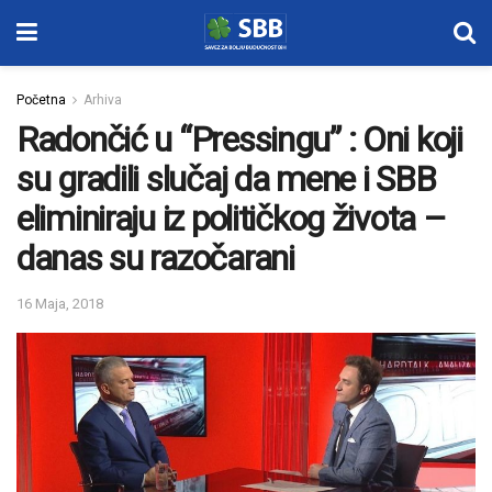
Početna
Arhiva
Radončić u “Pressingu” : Oni koji
su gradili slučaj da mene i SBB
eliminiraju iz političkog života –
danas su razočarani
16 Maja, 2018