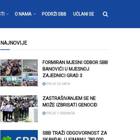
TI
O NAMA
PODRŽI SBB
UČLANI SE
NAJNOVIJE
FORMIRAN MJESNI ODBOR SBB
BANOVIĆI U MJESNOJ
ZAJEDNICI GRAD 3
PRIJE 22 SATA
ZASTRAŠIVANJEM SE NE
MOŽE IZBRISATI GENOCID
PRIJE 1 SEDMICA
SBB TRAŽI ODGOVORNOST ZA
SKANDAL U IGMANU: 780.000