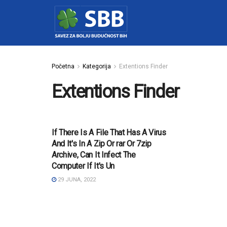
Početna
Kategorija
Extentions Finder
Extentions Finder
EXTENTIONS FINDER
If There Is A File That Has A Virus
And It's In A Zip Or rar Or 7zip
Archive, Can It Infect The
Computer If It's Un
29 JUNA, 2022