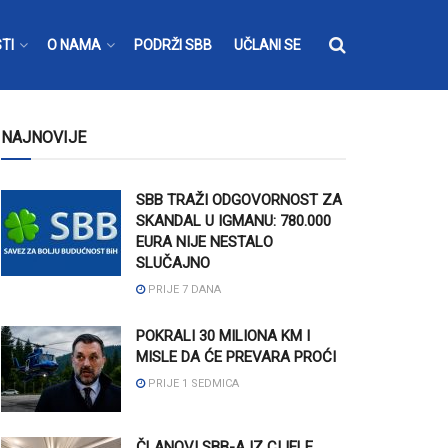
TI
O NAMA
PODRŽI SBB
UČLANI SE
NAJNOVIJE
SBB TRAŽI ODGOVORNOST ZA
SKANDAL U IGMANU: 780.000
EURA NIJE NESTALO
SLUČAJNO
PRIJE 7 DANA
POKRALI 30 MILIONA KM I
MISLE DA ĆE PREVARA PROĆI
PRIJE 1 SEDMICA
ČLANOVI SBB-A IZ CIJELE