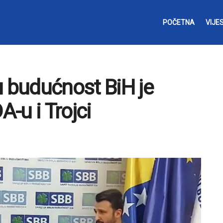
POČETNA
VIJES
u budućnost BiH je
A-u i Trojci