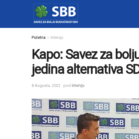
Početna
Intervju
Kapo: Savez za bolj
jedina alternativa SD
8 Augusta, 2022
pod
Intervju