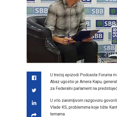
U trećoj epizodi Podcasta Foruma ml
Abaz ugostio je Amera Kapu, general
za Federalni parlament na predstoje
U vrlo zanimljivom razgovoru govorili
Vlade KS, problemima koje tište Kan
temama.