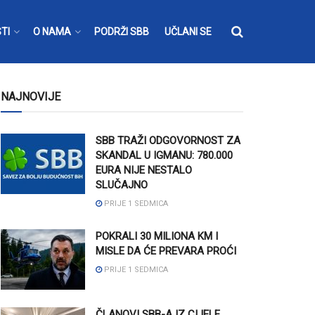
TI
O NAMA
PODRŽI SBB
UČLANI SE
NAJNOVIJE
SBB TRAŽI ODGOVORNOST ZA
SKANDAL U IGMANU: 780.000
EURA NIJE NESTALO
SLUČAJNO
PRIJE 1 SEDMICA
POKRALI 30 MILIONA KM I
MISLE DA ĆE PREVARA PROĆI
PRIJE 1 SEDMICA
ČLANOVI SBB-A IZ CIJELE