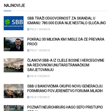
NAJNOVIJE
SBB TRAŽI ODGOVORNOST ZA SKANDAL U
IGMANU: 780.000 EURA NIJE NESTALO SLUČAJNO
PRIJE 1 SEDMICA
POKRALI 30 MILIONA KM I MISLE DA ĆE PREVARA
PROĆI
PRIJE 1 SEDMICA
ČLANOVI SBB-A IZ CIJELE BOSNE I HERCEGOVINE
NA REDOVNOM UNUTARSTRANAČKOM
SAVJETOVANJU
PRIJE 3 SEDMICE
SBB U BANOVIĆIMA OKUPIO NOVU GENERACIJU:
FORMIRANO POVJERENIŠTVO FORUMA MLADIH
PRIJE 3 SEDMICE
POZNATI NEUROHIRURG HASO SEFO PRISTUPIO