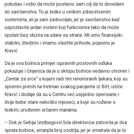
pokušao i vidio da može postavio sam cilj da to dovedem
do savršenstva. To je teško u velikim zdravstvenim
sistemima, ali ja sam zadovoljan, jer je savršenstvo kad
uspostavite jedan sistem koji funkcionira tako da može
opstati bez obzira na udare sa strane. Mi smo finansijski
stabilni, štedimo i imamo vlastite prihode, pojasnio je
Kravić.
Da je ova bolnica primjer ispravnih poslovnih odluka
pokazuje i činjenica da je u sklopu bolnice nedavno otvoren i
„Centar za srce“ u kojem radi tim renomiranih ljekara, koji su
spremni primiti na tretman svakog pacijenta iz BiH, ističe
Kravić i dodaje da su u Centru već uspješno operisane i
dvije bebe stare nekoliko mjeseci, a koje su rođene s
teškim, urođenim srčanim manama.
– Dok je Sebija Izetbegović bila direktorica zatvorila je dva
sprata bolnice, smanjila broj osoblja, jer je smatrala da je to