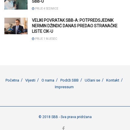
SBB-U
PRIJE 4 SEDMICE
VELIKI POVRATAK SBB-A: POTPREDSJEDNIK
NERMIN DŽINDIĆ DANAS PREDAO STRANAČKE
LISTE CIK-U
PRIJE 1 MJESEC
Početna
Vijesti
O nama
Podrži SBB
Učlani se
Kontakt
Impressum
© 2018 SBB - Sva prava pridržana