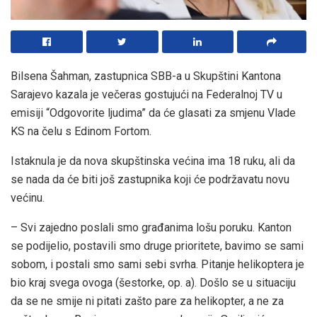
Bilsena Šahman, zastupnica SBB-a u Skupštini Kantona
Sarajevo kazala je večeras gostujući na Federalnoj TV u
emisiji “Odgovorite ljudima” da će glasati za smjenu Vlade
KS na čelu s Edinom Fortom.
Istaknula je da nova skupštinska većina ima 18 ruku, ali da
se nada da će biti još zastupnika koji će podržavatu novu
većinu.
– Svi zajedno poslali smo građanima lošu poruku. Kanton
se podijelio, postavili smo druge prioritete, bavimo se sami
sobom, i postali smo sami sebi svrha. Pitanje helikoptera je
bio kraj svega ovoga (šestorke, op. a). Došlo se u situaciju
da se ne smije ni pitati zašto pare za helikopter, a ne za