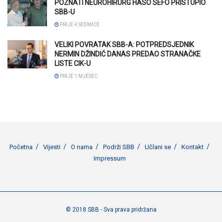
POZNATI NEUROHIRURG HASO SEFO PRISTUPIO
SBB-U
PRIJE 4 SEDMICE
VELIKI POVRATAK SBB-A: POTPREDSJEDNIK
NERMIN DŽINDIĆ DANAS PREDAO STRANAČKE
LISTE CIK-U
PRIJE 1 MJESEC
Početna
Vijesti
O nama
Podrži SBB
Učlani se
Kontakt
Impressum
© 2018 SBB - Sva prava pridržana