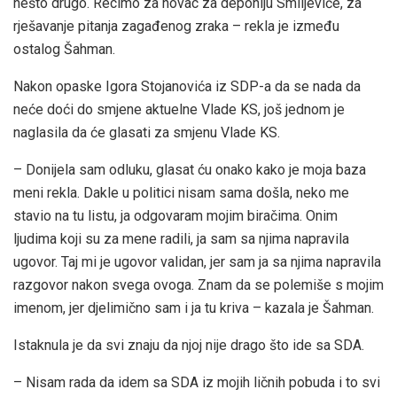
nešto drugo. Recimo za novac za deponiju Smiljeviće, za
rješavanje pitanja zagađenog zraka – rekla je između
ostalog Šahman.
Nakon opaske Igora Stojanovića iz SDP-a da se nada da
neće doći do smjene aktuelne Vlade KS, još jednom je
naglasila da će glasati za smjenu Vlade KS.
– Donijela sam odluku, glasat ću onako kako je moja baza
meni rekla. Dakle u politici nisam sama došla, neko me
stavio na tu listu, ja odgovaram mojim biračima. Onim
ljudima koji su za mene radili, ja sam sa njima napravila
ugovor. Taj mi je ugovor validan, jer sam ja sa njima napravila
razgovor nakon svega ovoga. Znam da se polemiše s mojim
imenom, jer djelimično sam i ja tu kriva – kazala je Šahman.
Istaknula je da svi znaju da njoj nije drago što ide sa SDA.
– Nisam rada da idem sa SDA iz mojih ličnih pobuda i to svi