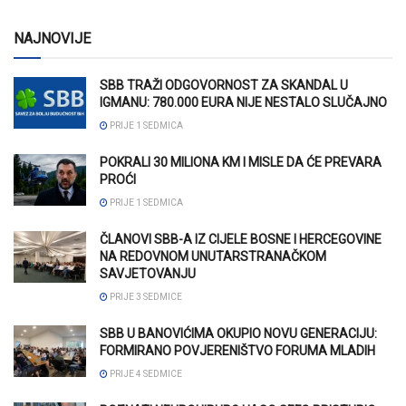
NAJNOVIJE
SBB TRAŽI ODGOVORNOST ZA SKANDAL U
IGMANU: 780.000 EURA NIJE NESTALO SLUČAJNO
PRIJE 1 SEDMICA
POKRALI 30 MILIONA KM I MISLE DA ĆE PREVARA
PROĆI
PRIJE 1 SEDMICA
ČLANOVI SBB-A IZ CIJELE BOSNE I HERCEGOVINE
NA REDOVNOM UNUTARSTRANAČKOM
SAVJETOVANJU
PRIJE 3 SEDMICE
SBB U BANOVIĆIMA OKUPIO NOVU GENERACIJU:
FORMIRANO POVJERENIŠTVO FORUMA MLADIH
PRIJE 4 SEDMICE