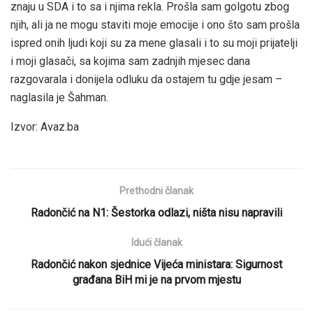
znaju u SDA i to sa i njima rekla. Prošla sam golgotu zbog
njih, ali ja ne mogu staviti moje emocije i ono što sam prošla
ispred onih ljudi koji su za mene glasali i to su moji prijatelji
i moji glasači, sa kojima sam zadnjih mjesec dana
razgovarala i donijela odluku da ostajem tu gdje jesam –
naglasila je Šahman.
Izvor: Avaz.ba
Prethodni članak
Radončić na N1: Šestorka odlazi, ništa nisu napravili
Idući članak
Radončić nakon sjednice Vijeća ministara: Sigurnost
građana BiH mi je na prvom mjestu