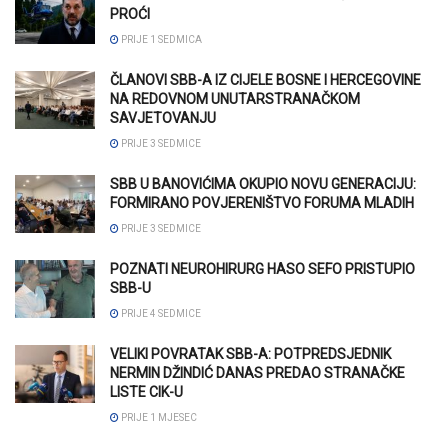
PROĆI
PRIJE 1 SEDMICA
ČLANOVI SBB-A IZ CIJELE BOSNE I HERCEGOVINE
NA REDOVNOM UNUTARSTRANAČKOM
SAVJETOVANJU
PRIJE 3 SEDMICE
SBB U BANOVIĆIMA OKUPIO NOVU GENERACIJU:
FORMIRANO POVJERENIŠTVO FORUMA MLADIH
PRIJE 3 SEDMICE
POZNATI NEUROHIRURG HASO SEFO PRISTUPIO
SBB-U
PRIJE 4 SEDMICE
VELIKI POVRATAK SBB-A: POTPREDSJEDNIK
NERMIN DŽINDIĆ DANAS PREDAO STRANAČKE
LISTE CIK-U
PRIJE 1 MJESEC