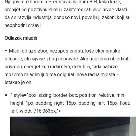
Njegovim izborom u Predstavnički dom BiH, kako kaže,
prenijet će pozitivnu klimu i zainteresirati više nivoe vlasti
da se razvija industrija, donose novi, povoljniji zakoni koji su
neophodni državi.
Odlazak mladih
– Mladi odlaze zbog nezaposlenosti, loše ekonomske
situacije, ali najviše zbog nepravde. Ako uspijemo objediniti
privredu, energetiku i rudarstvo, razviti ih, tada najbrže
možemo mladim ljudima osigurati nova radna mjesta –
istakao je on.
” style=”box-sizing: border-box; position: relative; min-
height: 1px; padding-right: 15px; padding-left: 15px; float:
left; width: 716.063px;”>