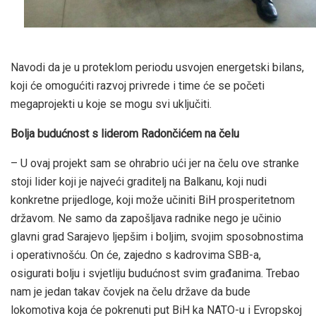
Navodi da je u proteklom periodu usvojen energetski bilans,
koji će omogućiti razvoj privrede i time će se početi
megaprojekti u koje se mogu svi uključiti.
Bolja budućnost s liderom Radončićem na čelu
– U ovaj projekt sam se ohrabrio ući jer na čelu ove stranke
stoji lider koji je najveći graditelj na Balkanu, koji nudi
konkretne prijedloge, koji može učiniti BiH prosperitetnom
državom. Ne samo da zapošljava radnike nego je učinio
glavni grad Sarajevo ljepšim i boljim, svojim sposobnostima
i operativnošću. On će, zajedno s kadrovima SBB-a,
osigurati bolju i svjetliju budućnost svim građanima. Trebao
nam je jedan takav čovjek na čelu države da bude
lokomotiva koja će pokrenuti put BiH ka NATO-u i Evropskoj