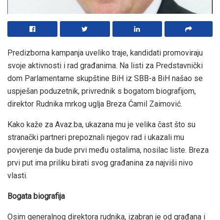
Predizborna kampanja uveliko traje, kandidati promoviraju
svoje aktivnosti i rad građanima. Na listi za Predstavnički
dom Parlamentarne skupštine BiH iz SBB-a BiH našao se
uspješan poduzetnik, privrednik s bogatom biografijom,
direktor Rudnika mrkog uglja Breza Ćamil Zaimović.
Kako kaže za Avaz.ba, ukazana mu je velika čast što su
stranački partneri prepoznali njegov rad i ukazali mu
povjerenje da bude prvi među ostalima, nosilac liste. Breza
prvi put ima priliku birati svog građanina za najviši nivo
vlasti.
Bogata biografija
Osim generalnog direktora rudnika, izabran je od građana i