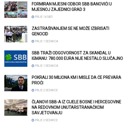
FORMIRAN MJESNI ODBOR SBB BANOVIĆI U
MJESNOJ ZAJEDNICI GRAD 3
PRIJE 16 SATI
ZASTRAŠIVANJEM SE NE MOŽE IZBRISATI
GENOCID
PRIJE 1 SEDMICA
SBB TRAŽI ODGOVORNOST ZA SKANDAL U
IGMANU: 780.000 EURA NIJE NESTALO SLUČAJNO
PRIJE 1 SEDMICA
POKRALI 30 MILIONA KM I MISLE DA ĆE PREVARA
PROĆI
PRIJE 2 SEDMICE
ČLANOVI SBB-A IZ CIJELE BOSNE I HERCEGOVINE
NA REDOVNOM UNUTARSTRANAČKOM
SAVJETOVANJU
PRIJE 3 SEDMICE