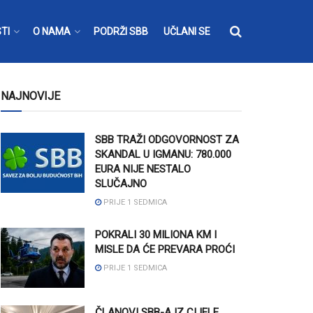
TI
O NAMA
PODRŽI SBB
UČLANI SE
NAJNOVIJE
SBB TRAŽI ODGOVORNOST ZA
SKANDAL U IGMANU: 780.000
EURA NIJE NESTALO
SLUČAJNO
PRIJE 1 SEDMICA
POKRALI 30 MILIONA KM I
MISLE DA ĆE PREVARA PROĆI
PRIJE 1 SEDMICA
ČLANOVI SBB-A IZ CIJELE